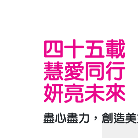
四十五載
慧愛同行
妍亮未來
盡心盡力，創造美