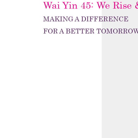
Wai Yin 45: We Rise 
MAKING A DIFFERENCE
FOR A BETTER TOMORRO